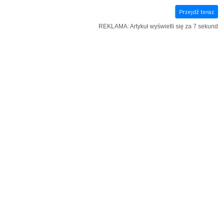
Przejdź teraz
E‑WYDANIE
KSIĄŻKI
SZUKAJ
MENU
REKLAMA: Artykuł wyświetli się za 6 sekund
Niedziela Plus
REKLAMA